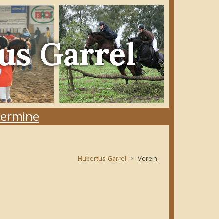
us Garrel
ermine
Hubertus-Garrel
Verein