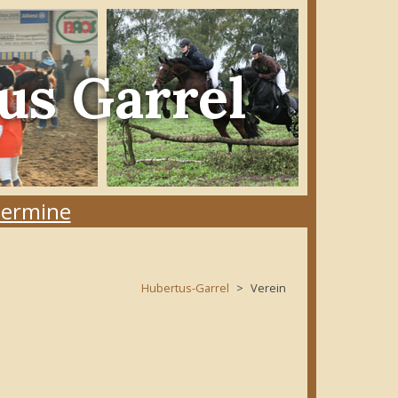
us Garrel
ermine
Hubertus-Garrel
Verein