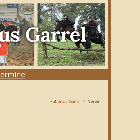
us Garrel
ermine
Hubertus-Garrel
Verein