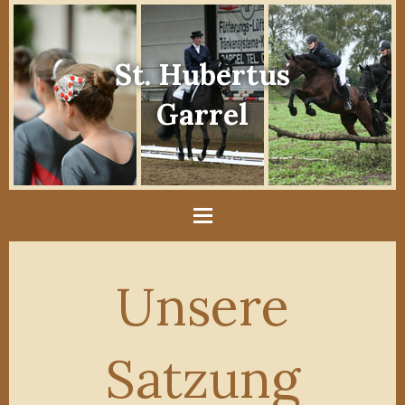
St. Hubertus
Garrel
Unsere
Satzung