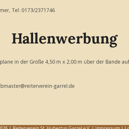
hmer, Tel: 0173/2371746
Hallenwerbung
eplane in der Größe 4,50 m x 2,00 m über der Bande au
bmaster@reiterverein-garrel.de
026 | Reiterverein St. Hubertus Garrel e.V. |
Impressum
|
L