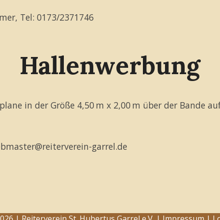
hmer, Tel: 0173/2371746
Hallenwerbung
eplane in der Größe 4,50 m x 2,00 m über der Bande au
bmaster@reiterverein-garrel.de
026 | Reiterverein St. Hubertus Garrel e.V. |
Impressum
|
L